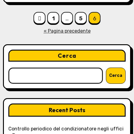
Paginazione
1
…
5
6
degli
« Pagina precedente
articoli
Cerca
Cerca
Recent Posts
Controllo periodico del condizionatore negli uffici