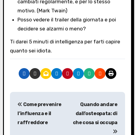
cambiati regolarmente, e per lo stesso
motivo. (Mark Twain)
Posso vedere il trailer della giornata e poi
decidere se alzarmi o meno?
Ti darei 5 minuti di intelligenza per farti capire
quanto sei idiota.
N
Come prevenire
Quando andare
a
l’influenza e il
dall’osteopata: di
v
raffreddore
che cosa si occupa
i