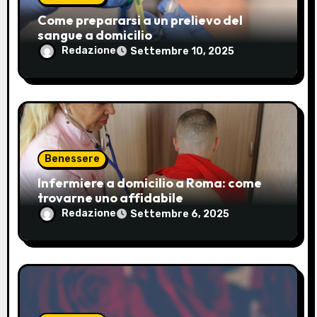
i
Come prepararsi a un prelievo del
c
sangue a domicilio
Redazione
Settembre 10, 2025
o
l
i
Benessere
Infermiere a domicilio a Roma: come
trovarne uno affidabile
Redazione
Settembre 6, 2025