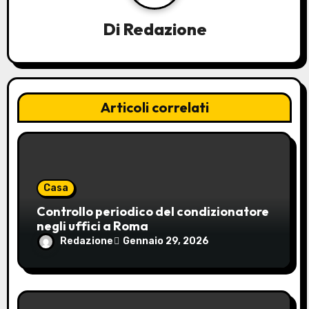
o
n
Di
Redazione
e
a
Articoli correlati
r
t
i
Casa
c
Controllo periodico del condizionatore
o
negli uffici a Roma
Redazione
Gennaio 29, 2026
l
i