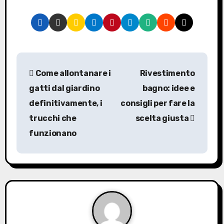
N
Come allontanare i
Rivestimento
a
gatti dal giardino
bagno: idee e
v
definitivamente, i
consigli per fare la
trucchi che
scelta giusta
i
funzionano
g
a
z
i