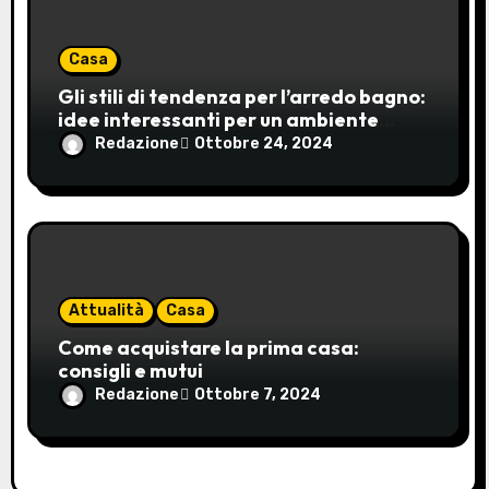
Casa
Gli stili di tendenza per l’arredo bagno:
idee interessanti per un ambiente
moderno e accogliente
Redazione
Ottobre 24, 2024
Attualità
Casa
Come acquistare la prima casa:
consigli e mutui
Redazione
Ottobre 7, 2024