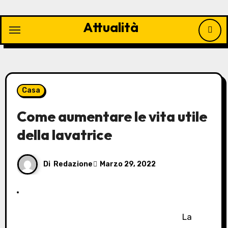
Vai
al
Attualità
contenuto
Casa
Come aumentare le vita utile
della lavatrice
Di
Redazione
Marzo 29, 2022
La