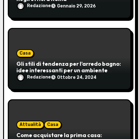
c
Redazione
Gennaio 29, 2026
o
l
i
Casa
Gli stili di tendenza per l’arredo bagno:
idee interessanti per un ambiente
moderno e accogliente
Redazione
Ottobre 24, 2024
Attualità
Casa
Come acquistare la prima casa: