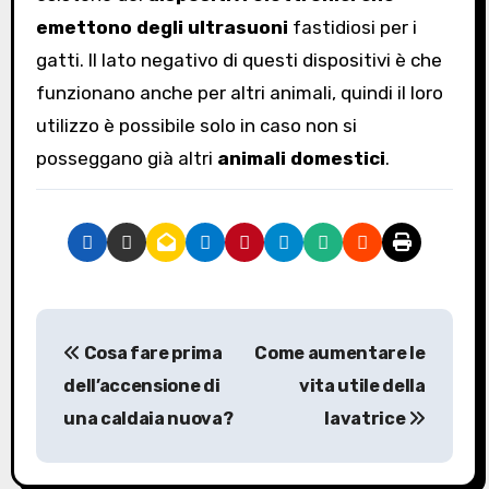
emettono degli ultrasuoni
fastidiosi per i
gatti. Il lato negativo di questi dispositivi è che
funzionano anche per altri animali, quindi il loro
utilizzo è possibile solo in caso non si
posseggano già altri
animali domestici
.
N
Cosa fare prima
Come aumentare le
a
dell’accensione di
vita utile della
v
una caldaia nuova?
lavatrice
i