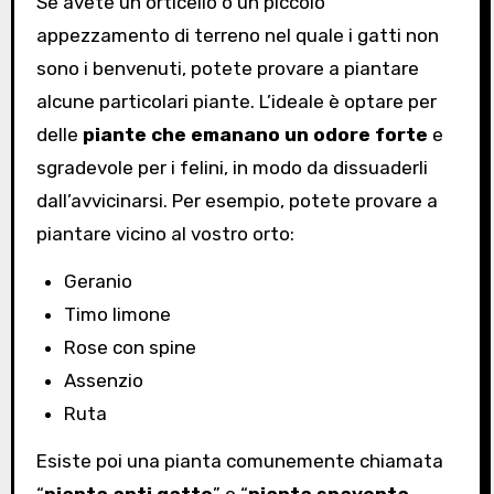
Se avete un orticello o un piccolo
appezzamento di terreno nel quale i gatti non
sono i benvenuti, potete provare a piantare
alcune particolari piante. L’ideale è optare per
delle
piante che emanano un odore forte
e
sgradevole per i felini, in modo da dissuaderli
dall’avvicinarsi. Per esempio, potete provare a
piantare vicino al vostro orto:
Geranio
Timo limone
Rose con spine
Assenzio
Ruta
Esiste poi una pianta comunemente chiamata
“
pianta anti gatto
” o “
pianta spaventa