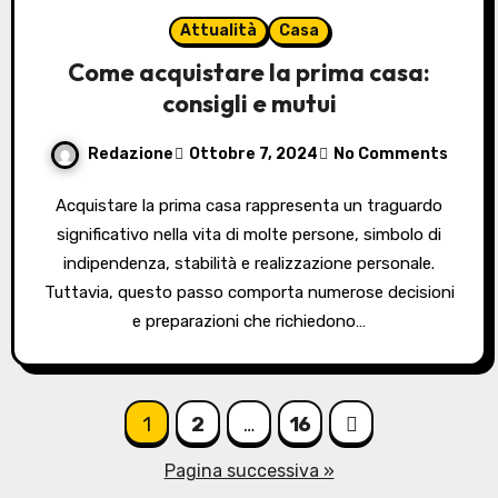
Attualità
Casa
Come acquistare la prima casa:
consigli e mutui
Redazione
Ottobre 7, 2024
No Comments
Acquistare la prima casa rappresenta un traguardo
significativo nella vita di molte persone, simbolo di
indipendenza, stabilità e realizzazione personale.
Tuttavia, questo passo comporta numerose decisioni
e preparazioni che richiedono…
Paginazione
1
2
…
16
degli
Pagina successiva »