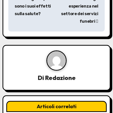
a
sono i suoi effetti
esperienza nel
v
sulla salute?
settore dei servizi
funebri
i
g
a
z
i
o
Di
Redazione
n
e
a
Articoli correlati