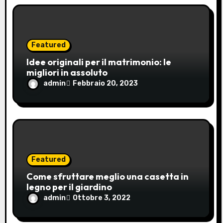
r
t
i
Featured
Idee originali per il matrimonio: le
c
migliori in assoluto
admin
Febbraio 20, 2023
o
l
i
Featured
Come sfruttare meglio una casetta in
legno per il giardino
admin
Ottobre 3, 2022