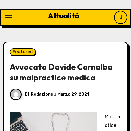
Vai
al
Attualità
contenuto
Featured
Avvocato Davide Cornalba
su malpractice medica
Di
Redazione
Marzo 29, 2021
Malpra
ctice