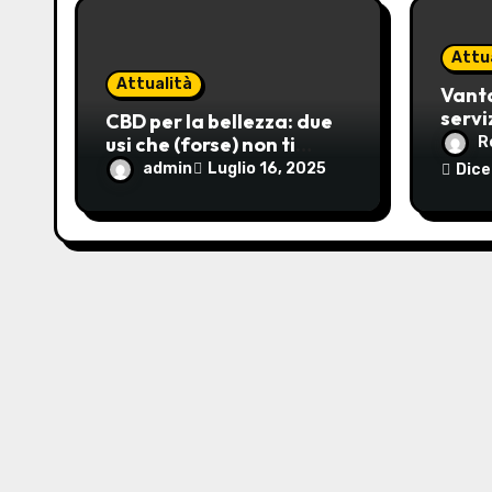
a
r
Attu
Attualità
t
Vanta
servi
CBD per la bellezza: due
i
azie
usi che (forse) non ti
R
aspetti
admin
Luglio 16, 2025
Dice
c
o
l
i