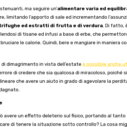
estenuanti, ma seguire un’
alimentare varia ed equilib
re, limitando l’apporto di sale ed incrementando l’assunz
rifughe ed estratti di frutta e di verdura
. Di fatto, 
endosi di tisane ed infusi a base di erbe, che permetton
 bruciare le calorie. Quindi, bere e mangiare in maniera c
o di dimagrimento in vista dell’estate
è possibile anche ut
rrore di credere che sia qualcosa di miracoloso, poiché s
lineare che avere un aiuto in grado di agevolare la perdit
adagnato.
e
 avere un effetto deleterio sul fisico, portando al tanto
re di tenere la situazione sotto controllo? La cosa migl