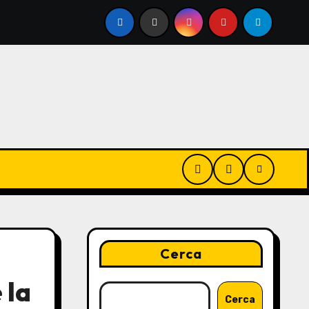
Infermiere a domicilio a Roma: come trovarne uno affidabile
Cerca
 la
Cerca