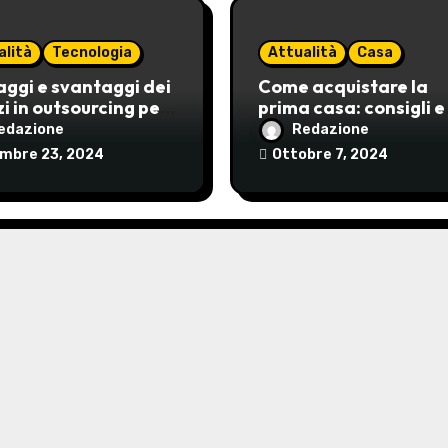
alità
Tecnologia
Attualità
Casa
ggi e svantaggi dei
Come acquistare la
zi in outsourcing per
prima casa: consigli e
nde
mutui
edazione
Redazione
mbre 23, 2024
Ottobre 7, 2024