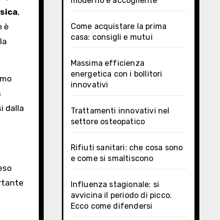
moderno e accogliente
isica
,
n è
Come acquistare la prima
casa: consigli e mutui
la
Massima efficienza
energetica con i bollitori
tmo
innovativi
a
i dalla
Trattamenti innovativi nel
settore osteopatico
Rifiuti sanitari: che cosa sono
e come si smaltiscono
peso
ortante
Influenza stagionale: si
avvicina il periodo di picco.
Ecco come difendersi