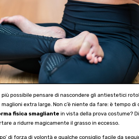
aglioni extra large. Non c’è niente da fare: è tempo di 
rma fisica smagliante
in vista della prova costume? Di
tare a ridurre magicamente il grasso in eccesso.
o’ di forza di volontà e qualche consiglio facile da segui