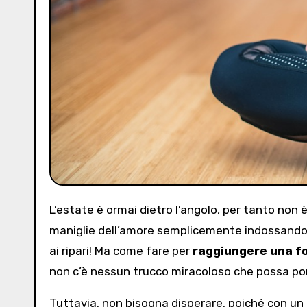
L’estate è ormai dietro l’angolo, per tanto non è più possibile pensare di nascondere gli antiestetici rotolini e le
maniglie dell’amore semplicemente indossando m
ai ripari! Ma come fare per
raggiungere una fo
non c’è nessun trucco miracoloso che possa por
Tuttavia, non bisogna disperare, poiché con un p