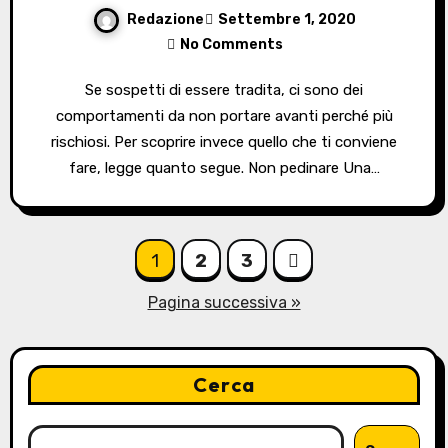
Redazione
Settembre 1, 2020
No Comments
Se sospetti di essere tradita, ci sono dei
comportamenti da non portare avanti perché più
rischiosi. Per scoprire invece quello che ti conviene
fare, legge quanto segue. Non pedinare Una…
Paginazione
1
2
3
degli
Pagina successiva »
articoli
Cerca