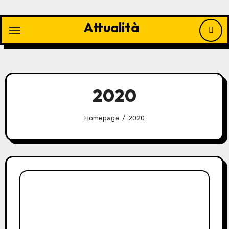
Vai
al
Attualità
contenuto
2020
Homepage
2020